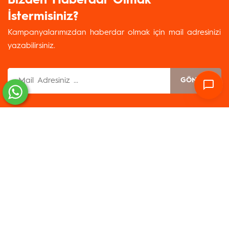
Bizden Haberdar Olmak
İstermisiniz?
Kampanyalarımızdan haberdar olmak için mail adresinizi
yazabilirsiniz.
GÖNDER
Servisler
Kolay Erişim
İletişim