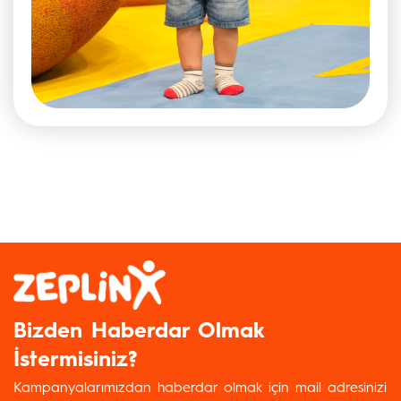
Bizden Haberdar Olmak
İstermisiniz?
Kampanyalarımızdan haberdar olmak için mail adresinizi