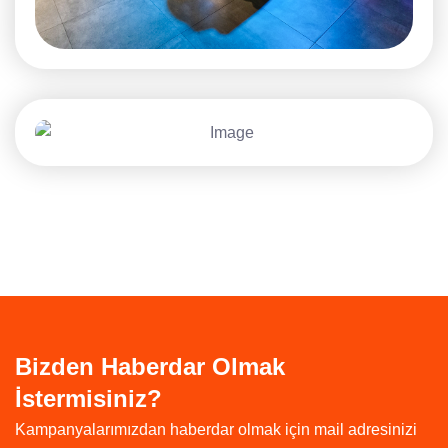
Bizden Haberdar Olmak
İstermisiniz?
Kampanyalarımızdan haberdar olmak için mail adresinizi