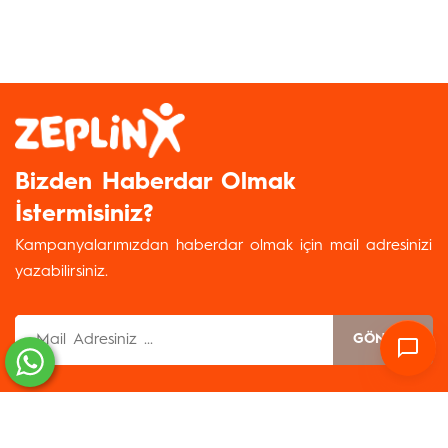
Bizden Haberdar Olmak
İstermisiniz?
Kampanyalarımızdan haberdar olmak için mail adresinizi
yazabilirsiniz.
GÖNDER